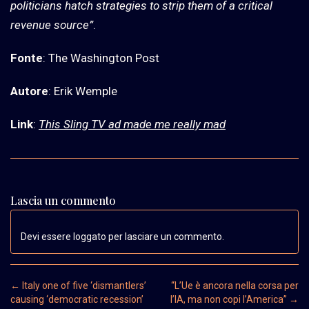
politicians hatch strategies to strip them of a critical
revenue source”
.
Fonte
: The Washington Post
Autore
: Erik Wemple
Link
:
This Sling TV ad made me really mad
Lascia un commento
Devi essere loggato per lasciare un commento.
Post navigation
←
Italy one of five ‘dismantlers’
“L’Ue è ancora nella corsa per
causing ‘democratic recession’
l’IA, ma non copi l’America”
→