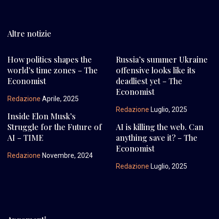
Altre notizie
How politics shapes the
Russia’s summer Ukraine
world’s time zones – The
offensive looks like its
Economist
deadliest yet – The
Economist
Redazione
Aprile, 2025
Redazione
Luglio, 2025
Inside Elon Musk’s
Struggle for the Future of
AI is killing the web. Can
AI – TIME
anything save it? – The
Economist
Redazione
Novembre, 2024
Redazione
Luglio, 2025