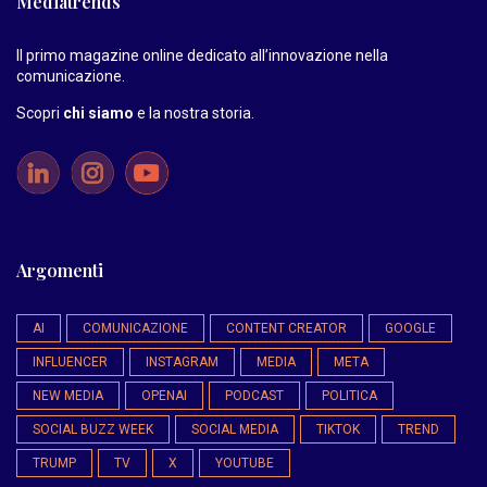
Mediatrends
Il primo magazine online dedicato all’innovazione nella
comunicazione.
Scopri
chi siamo
e la nostra storia
.
Argomenti
AI
COMUNICAZIONE
CONTENT CREATOR
GOOGLE
INFLUENCER
INSTAGRAM
MEDIA
META
NEW MEDIA
OPENAI
PODCAST
POLITICA
SOCIAL BUZZ WEEK
SOCIAL MEDIA
TIKTOK
TREND
TRUMP
TV
X
YOUTUBE