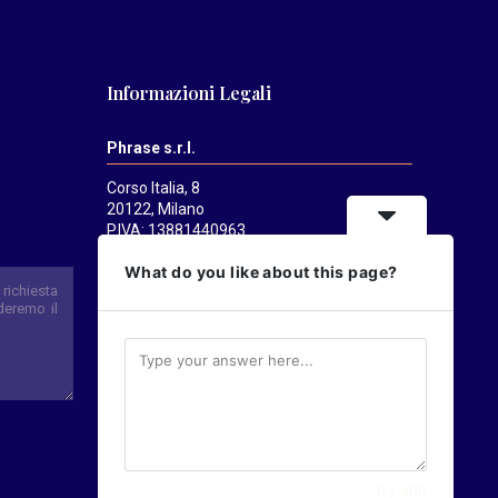
Informazioni Legali
Phrase s.r.l.
Corso Italia, 8
20122, Milano
P.IVA: 13881440963
Mediatrends
è una testata registrata
What do you like about this page?
presso il Tribunale di Milano il 21/07/2025.
Direttore responsabile:
Alessandro
Pavanati
Direttore editoriale:
Carlo Castorina
0 / 400