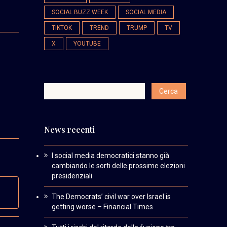
SOCIAL BUZZ WEEK
SOCIAL MEDIA
TIKTOK
TREND
TRUMP
TV
X
YOUTUBE
News recenti
I social media democratici stanno già
cambiando le sorti delle prossime elezioni
presidenziali
The Democrats’ civil war over Israel is
getting worse – Financial Times