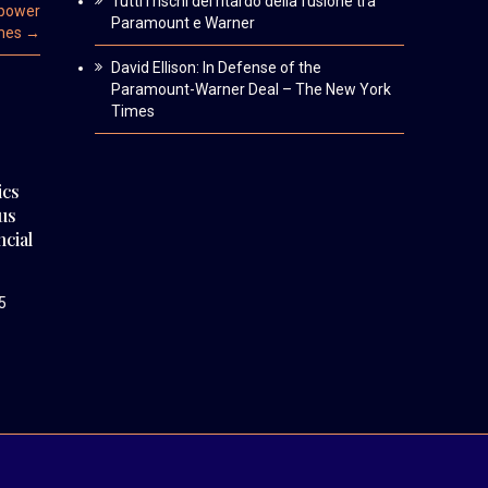
Tutti i rischi del ritardo della fusione tra
f power
Paramount e Warner
imes
→
David Ellison: In Defense of the
Paramount-Warner Deal – The New York
Times
ics
 us
ncial
5