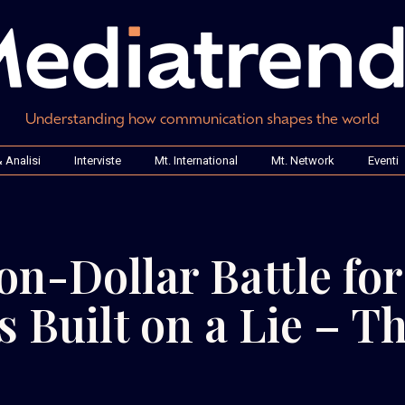
Understanding how communication shapes the world
 Analisi
Interviste
Mt. International
Mt. Network
Eventi
on-Dollar Battle for
s Built on a Lie – T