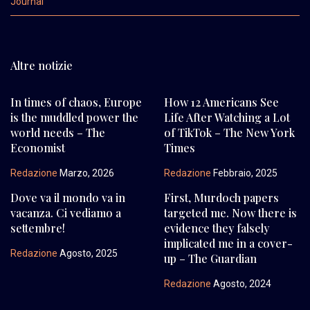
Journal
Altre notizie
In times of chaos, Europe
How 12 Americans See
is the muddled power the
Life After Watching a Lot
world needs – The
of TikTok – The New York
Economist
Times
Redazione
Marzo, 2026
Redazione
Febbraio, 2025
Dove va il mondo va in
First, Murdoch papers
vacanza. Ci vediamo a
targeted me. Now there is
settembre!
evidence they falsely
implicated me in a cover-
Redazione
Agosto, 2025
up – The Guardian
Redazione
Agosto, 2024