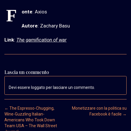
F
onte
: Axios
Autore
: Zachary Basu
Link
:
The gamification of war
Lascia un commento
Devi essere loggato per lasciare un commento.
Post navigation
←
The Espresso-Chugging,
Monetizzare con la politica su
Wine-Guzzling Italian-
Facebook è facile
→
Americans Who Took Down
Team USA – The Wall Street