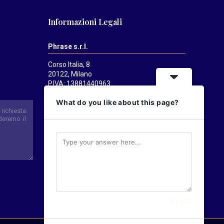
Informazioni Legali
Phrase s.r.l.
Corso Italia, 8
20122, Milano
P.IVA: 13881440963
Mediatrends
è una testata registrata
What do you like about this page?
presso il Tribunale di Milano il 21/07/2025.
Direttore responsabile:
Alessandro
Pavanati
Direttore editoriale:
Carlo Castorina
0 / 400