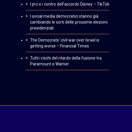
I pro e i contro dell’accordo Disney – TikTok
I social media democratici stanno già
cambiando le sorti delle prossime elezioni
presidenziali
The Democrats’ civil war over Israel is
getting worse – Financial Times
Tutti i rischi del ritardo della fusione tra
Paramount e Warner