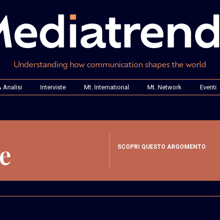
Understanding how communication shapes the world
 Analisi
Interviste
Mt. International
Mt. Network
Eventi
e
SCOPRI QUESTO ARGOMENTO