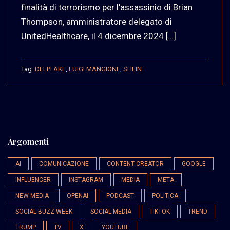
finalità di terrorismo per l’assassinio di Brian
Thompson, amministratore delegato di
UnitedHealthcare, il 4 dicembre 2024 […]
Tag:
DEEPFAKE
,
LUIGI MANGIONE
,
SHEIN
Argomenti
AI
COMUNICAZIONE
CONTENT CREATOR
GOOGLE
INFLUENCER
INSTAGRAM
MEDIA
META
NEW MEDIA
OPENAI
PODCAST
POLITICA
SOCIAL BUZZ WEEK
SOCIAL MEDIA
TIKTOK
TREND
TRUMP
TV
X
YOUTUBE