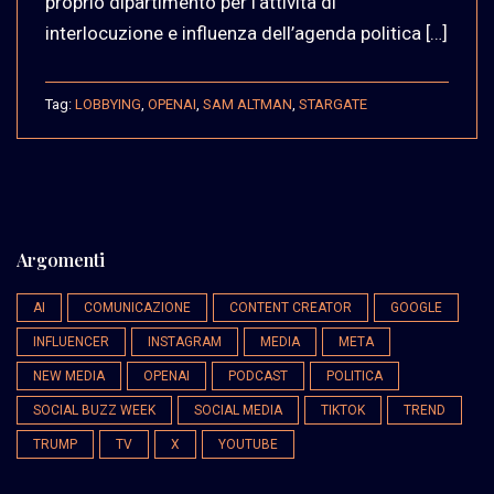
proprio dipartimento per l’attività di
interlocuzione e influenza dell’agenda politica […]
Tag:
LOBBYING
,
OPENAI
,
SAM ALTMAN
,
STARGATE
Argomenti
AI
COMUNICAZIONE
CONTENT CREATOR
GOOGLE
INFLUENCER
INSTAGRAM
MEDIA
META
NEW MEDIA
OPENAI
PODCAST
POLITICA
SOCIAL BUZZ WEEK
SOCIAL MEDIA
TIKTOK
TREND
TRUMP
TV
X
YOUTUBE