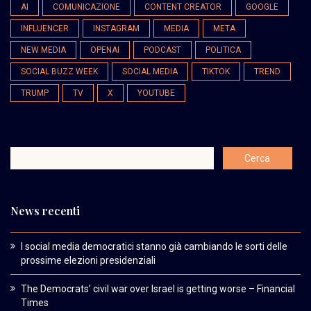
AI
COMUNICAZIONE
CONTENT CREATOR
GOOGLE
INFLUENCER
INSTAGRAM
MEDIA
META
NEW MEDIA
OPENAI
PODCAST
POLITICA
SOCIAL BUZZ WEEK
SOCIAL MEDIA
TIKTOK
TREND
TRUMP
TV
X
YOUTUBE
News recenti
I social media democratici stanno già cambiando le sorti delle
prossime elezioni presidenziali
The Democrats’ civil war over Israel is getting worse – Financial
Times