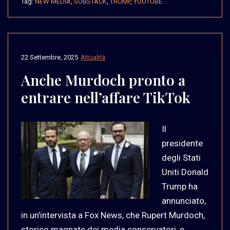
Tag:
NEW MEDIA
,
SUBSTACK
,
TRUMP
,
YOUTUBE
22 Settembre, 2025
Attualità
Anche Murdoch pronto a
entrare nell’affare TikTok
Il
presidente
degli Stati
Uniti Donald
Trump ha
annunciato,
in un’intervista a Fox News, che Rupert Murdoch,
storico magnate dei media conservatori, e