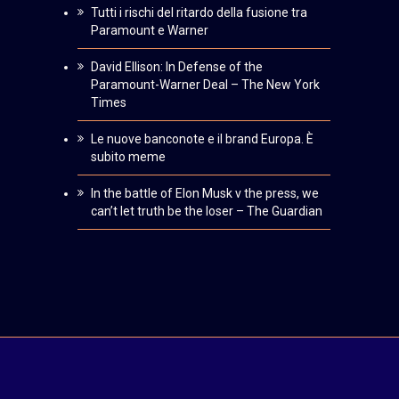
Tutti i rischi del ritardo della fusione tra
Paramount e Warner
David Ellison: In Defense of the
Paramount-Warner Deal – The New York
Times
Le nuove banconote e il brand Europa. È
subito meme
In the battle of Elon Musk v the press, we
can’t let truth be the loser – The Guardian