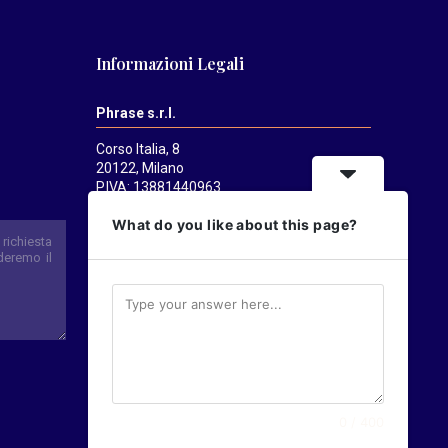
Informazioni Legali
Phrase s.r.l.
Corso Italia, 8
20122, Milano
P.IVA: 13881440963
Mediatrends
è una testata registrata
What do you like about this page?
presso il Tribunale di Milano il 21/07/2025.
Direttore responsabile:
Alessandro
Pavanati
Direttore editoriale:
Carlo Castorina
0 / 400