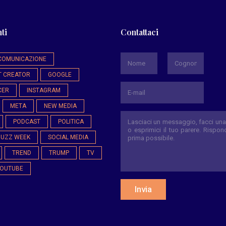
ti
Contattaci
*
COMUNICAZIONE
T CREATOR
GOOGLE
Nome
Cognome
CER
INSTAGRAM
META
NEW MEDIA
PODCAST
POLITICA
BUZZ WEEK
SOCIAL MEDIA
TREND
TRUMP
TV
OUTUBE
Invia