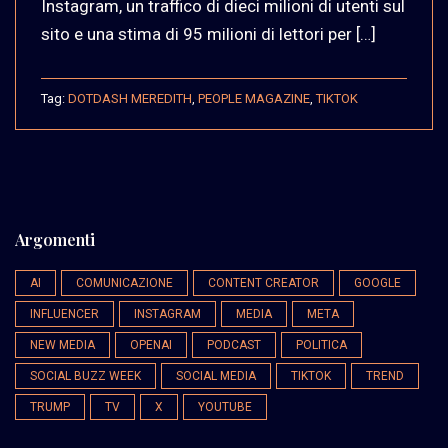
Instagram, un traffico di dieci milioni di utenti sul
sito e una stima di 95 milioni di lettori per […]
Tag:
DOTDASH MEREDITH
,
PEOPLE MAGAZINE
,
TIKTOK
Argomenti
AI
COMUNICAZIONE
CONTENT CREATOR
GOOGLE
INFLUENCER
INSTAGRAM
MEDIA
META
NEW MEDIA
OPENAI
PODCAST
POLITICA
SOCIAL BUZZ WEEK
SOCIAL MEDIA
TIKTOK
TREND
TRUMP
TV
X
YOUTUBE