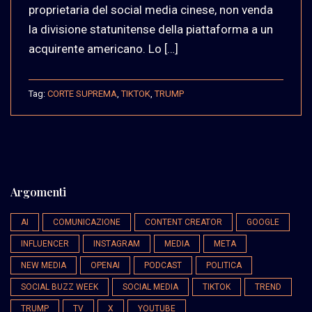
proprietaria del social media cinese, non venda
la divisione statunitense della piattaforma a un
acquirente americano. Lo […]
Tag:
CORTE SUPREMA
,
TIKTOK
,
TRUMP
Argomenti
AI
COMUNICAZIONE
CONTENT CREATOR
GOOGLE
INFLUENCER
INSTAGRAM
MEDIA
META
NEW MEDIA
OPENAI
PODCAST
POLITICA
SOCIAL BUZZ WEEK
SOCIAL MEDIA
TIKTOK
TREND
TRUMP
TV
X
YOUTUBE