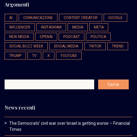
Argomenti
AI
COMUNICAZIONE
CONTENT CREATOR
GOOGLE
INFLUENCER
INSTAGRAM
MEDIA
META
NEW MEDIA
OPENAI
PODCAST
POLITICA
SOCIAL BUZZ WEEK
SOCIAL MEDIA
TIKTOK
TREND
TRUMP
TV
X
YOUTUBE
News recenti
The Democrats’ civil war over Israel is getting worse – Financial
Times