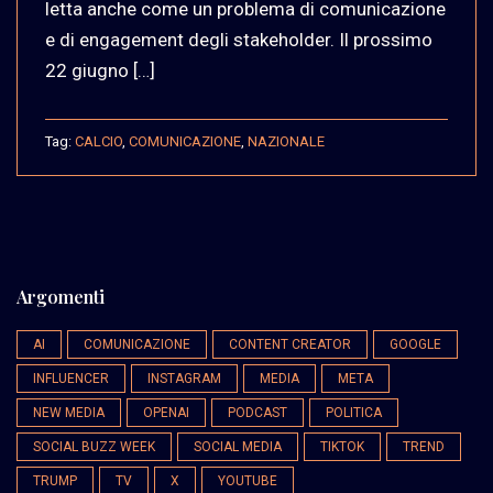
letta anche come un problema di comunicazione
e di engagement degli stakeholder. Il prossimo
22 giugno […]
Tag:
CALCIO
,
COMUNICAZIONE
,
NAZIONALE
Argomenti
AI
COMUNICAZIONE
CONTENT CREATOR
GOOGLE
INFLUENCER
INSTAGRAM
MEDIA
META
NEW MEDIA
OPENAI
PODCAST
POLITICA
SOCIAL BUZZ WEEK
SOCIAL MEDIA
TIKTOK
TREND
TRUMP
TV
X
YOUTUBE