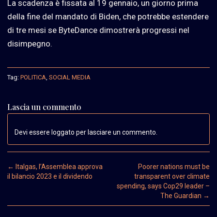
La scadenza è fissata al 19 gennaio, un giorno prima
della fine del mandato di Biden, che potrebbe estendere
di tre mesi se ByteDance dimostrerà progressi nel
disimpegno.
Tag:
POLITICA
,
SOCIAL MEDIA
Lascia un commento
Devi essere loggato per lasciare un commento.
Post navigation
←
Italgas, l’Assemblea approva
Poorer nations must be
il bilancio 2023 e il dividendo
transparent over climate
spending, says Cop29 leader –
The Guardian
→