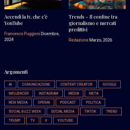
Accendi la tv, che c’è
Trends – Il confine tra
YouTube
giornalismo e mercati
predittivi
Francesco Puggioni
Dicembre,
2024
Redazione
Marzo, 2026
Argomenti
AI
COMUNICAZIONE
CONTENT CREATOR
GOOGLE
INFLUENCER
INSTAGRAM
MEDIA
META
NEW MEDIA
OPENAI
PODCAST
POLITICA
SOCIAL BUZZ WEEK
SOCIAL MEDIA
TIKTOK
TREND
TRUMP
TV
X
YOUTUBE