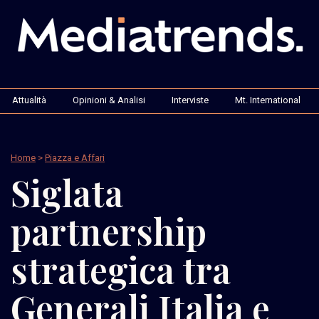
Attualità
Opinioni & Analisi
Interviste
Mt. International
Home
>
Piazza e Affari
Siglata
partnership
strategica tra
Generali Italia e