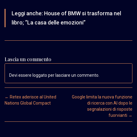
Leggi anche:
House of BMW si trasforma nel
libro; “La casa delle emozioni”
Lascia un commento
Devi essere loggato per lasciare un commento.
Post navigation
←
Retex aderisce al United
Google limita la nuova funzione
Nations Global Compact
di ricerca con AI dopo le
segnalazioni di risposte
fuorvianti
→