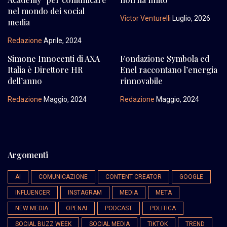
nel mondo dei social
Victor Venturelli
Luglio, 2026
media
Redazione
Aprile, 2024
Simone Innocenti di AXA
Fondazione Symbola ed
Italia è Direttore HR
Enel raccontano l’energia
dell’anno
rinnovabile
Redazione
Maggio, 2024
Redazione
Maggio, 2024
Argomenti
AI
COMUNICAZIONE
CONTENT CREATOR
GOOGLE
INFLUENCER
INSTAGRAM
MEDIA
META
NEW MEDIA
OPENAI
PODCAST
POLITICA
SOCIAL BUZZ WEEK
SOCIAL MEDIA
TIKTOK
TREND