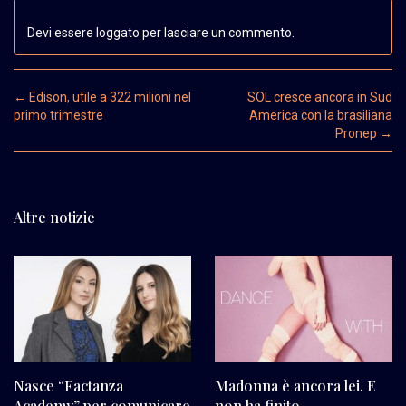
Devi essere loggato per lasciare un commento.
Post navigation
←
Edison, utile a 322 milioni nel
SOL cresce ancora in Sud
primo trimestre
America con la brasiliana
Pronep
→
Altre notizie
Nasce “Factanza
Madonna è ancora lei. E
Academy” per comunicare
non ha finito