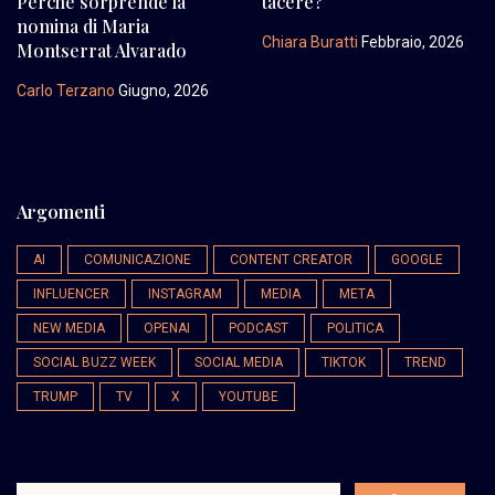
Perché sorprende la
tacere?
nomina di Maria
Chiara Buratti
Febbraio, 2026
Montserrat Alvarado
Carlo Terzano
Giugno, 2026
Argomenti
AI
COMUNICAZIONE
CONTENT CREATOR
GOOGLE
INFLUENCER
INSTAGRAM
MEDIA
META
NEW MEDIA
OPENAI
PODCAST
POLITICA
SOCIAL BUZZ WEEK
SOCIAL MEDIA
TIKTOK
TREND
TRUMP
TV
X
YOUTUBE