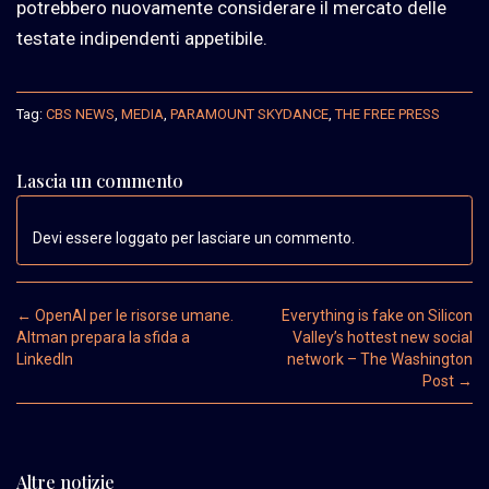
potrebbero nuovamente considerare il mercato delle
testate indipendenti appetibile.
Tag:
CBS NEWS
,
MEDIA
,
PARAMOUNT SKYDANCE
,
THE FREE PRESS
Lascia un commento
Devi essere loggato per lasciare un commento.
Post navigation
←
OpenAI per le risorse umane.
Everything is fake on Silicon
Altman prepara la sfida a
Valley’s hottest new social
LinkedIn
network – The Washington
Post
→
Altre notizie