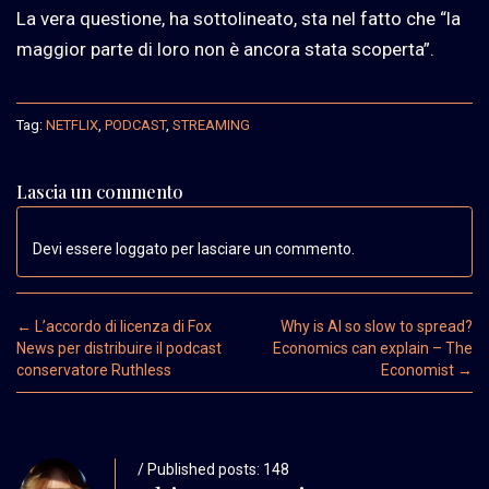
La vera questione, ha sottolineato, sta nel fatto che “la
maggior parte di loro non è ancora stata scoperta”.
Tag:
NETFLIX
,
PODCAST
,
STREAMING
Lascia un commento
Devi essere loggato per lasciare un commento.
Post navigation
←
L’accordo di licenza di Fox
Why is AI so slow to spread?
News per distribuire il podcast
Economics can explain – The
conservatore Ruthless
Economist
→
/ Published posts: 148