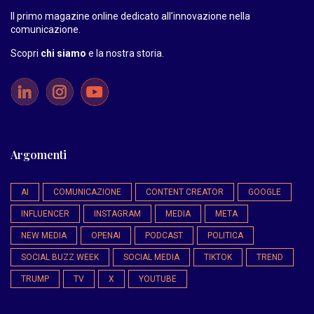
Il primo magazine online dedicato all’innovazione nella
comunicazione.
Scopri
chi siamo
e la nostra storia
.
Argomenti
AI
COMUNICAZIONE
CONTENT CREATOR
GOOGLE
INFLUENCER
INSTAGRAM
MEDIA
META
NEW MEDIA
OPENAI
PODCAST
POLITICA
SOCIAL BUZZ WEEK
SOCIAL MEDIA
TIKTOK
TREND
TRUMP
TV
X
YOUTUBE