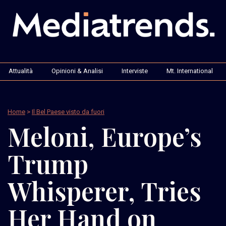
Attualità
Opinioni & Analisi
Interviste
Mt. International
Home
>
Il Bel Paese visto da fuori
Meloni, Europe’s
Trump
Whisperer, Tries
Her Hand on