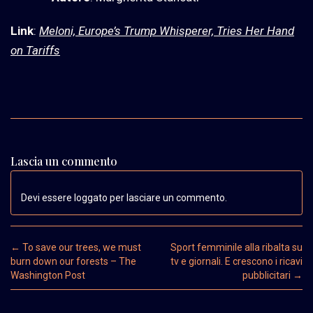
Link
:
Meloni, Europe’s Trump Whisperer, Tries Her Hand
on Tariffs
Lascia un commento
Devi essere loggato per lasciare un commento.
Post navigation
←
To save our trees, we must
Sport femminile alla ribalta su
burn down our forests – The
tv e giornali. E crescono i ricavi
Washington Post
pubblicitari
→