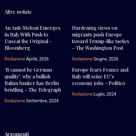
Altre notizie
An Anti-Meloni Emerges
Hardening views on
in Italy With Push to
migrants push Europe
Unseat the Original –
toward Trump-like tactics
Bloomberg
– The Washington Post
Redazione
Aprile, 2026
Redazione
Giugno, 2026
‘It cannot be German
Europe fears France and
quality’: why a bullish
Italy will seize EU’s
Italian banker has Berlin
economy jobs – Politico
bristling – The Telegraph
Redazione
Luglio, 2024
Redazione
Settembre, 2024
Argomenti