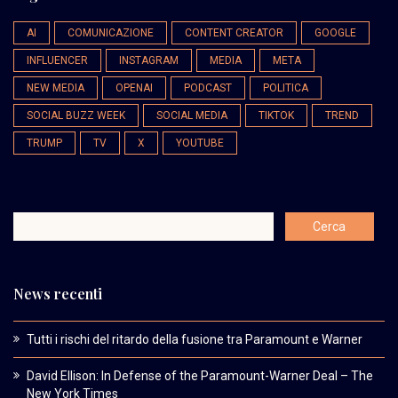
AI
COMUNICAZIONE
CONTENT CREATOR
GOOGLE
INFLUENCER
INSTAGRAM
MEDIA
META
NEW MEDIA
OPENAI
PODCAST
POLITICA
SOCIAL BUZZ WEEK
SOCIAL MEDIA
TIKTOK
TREND
TRUMP
TV
X
YOUTUBE
News recenti
Tutti i rischi del ritardo della fusione tra Paramount e Warner
David Ellison: In Defense of the Paramount-Warner Deal – The
New York Times