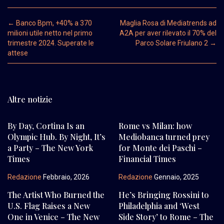
Post navigation
←
Banco Bpm, +40% a 370
Maglia Rosa di Mediatrends ad
milioni utile netto nel primo
A2A per aver rilevato il 70% del
trimestre 2024. Superate le
Parco Solare Friulano 2
→
attese
Altre notizie
By Day, Cortina Is an
Rome vs Milan: how
Olympic Hub. By Night, It’s
Mediobanca turned prey
a Party – The New York
for Monte dei Paschi –
Times
Financial Times
Redazione
Febbraio, 2026
Redazione
Gennaio, 2025
The Artist Who Burned the
He’s Bringing Rossini to
U.S. Flag Raises a New
Philadelphia and ‘West
One in Venice – The New
Side Story’ to Rome – The