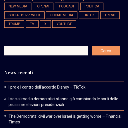
NEW MEDIA
OPENAI
PODCAST
POLITICA
SOCIAL BUZZ WEEK
SOCIAL MEDIA
TIKTOK
TREND
TRUMP
TV
X
YOUTUBE
News recenti
I pro e i contro dell’accordo Disney – TikTok
I social media democratici stanno già cambiando le sorti delle
prossime elezioni presidenziali
The Democrats’ civil war over Israel is getting worse – Financial
Times