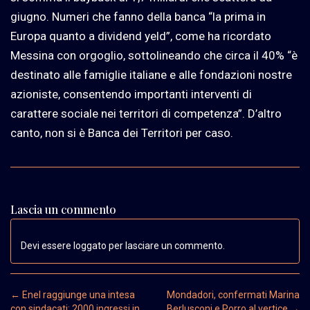
giugno. Numeri che fanno della banca “la prima in
Europa quanto a dividend yeld”, come ha ricordato
Messina con orgoglio, sottolineando che circa il 40% “è
destinato alle famiglie italiane e alle fondazioni nostre
azioniste, consentendo importanti interventi di
carattere sociale nei territori di competenza”. D’altro
canto, non si è Banca dei Territori per caso.
Lascia un commento
Devi essere loggato per lasciare un commento.
Post navigation
←
Enel raggiunge una intesa
Mondadori, confermati Marina
con sindacati: 2000 ingressi in
Berlusconi e Porro al vertice
→