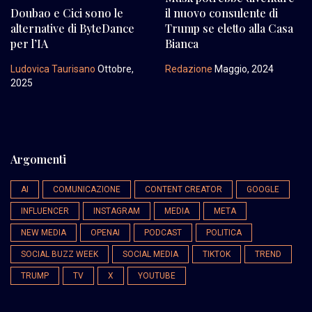
Doubao e Cici sono le
il nuovo consulente di
alternative di ByteDance
Trump se eletto alla Casa
per l’IA
Bianca
Ludovica Taurisano
Ottobre,
Redazione
Maggio, 2024
2025
Argomenti
AI
COMUNICAZIONE
CONTENT CREATOR
GOOGLE
INFLUENCER
INSTAGRAM
MEDIA
META
NEW MEDIA
OPENAI
PODCAST
POLITICA
SOCIAL BUZZ WEEK
SOCIAL MEDIA
TIKTOK
TREND
TRUMP
TV
X
YOUTUBE