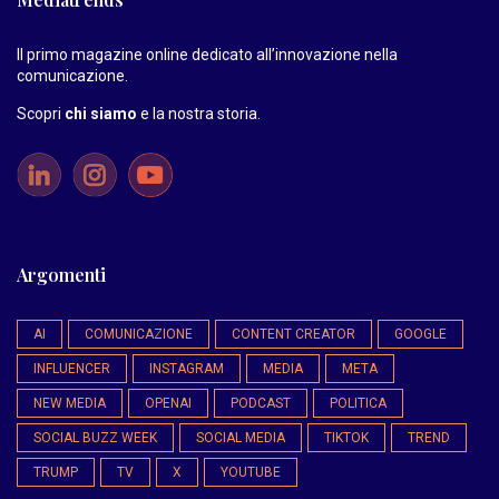
Il primo magazine online dedicato all’innovazione nella
comunicazione.
Scopri
chi siamo
e la nostra storia
.
Argomenti
AI
COMUNICAZIONE
CONTENT CREATOR
GOOGLE
INFLUENCER
INSTAGRAM
MEDIA
META
NEW MEDIA
OPENAI
PODCAST
POLITICA
SOCIAL BUZZ WEEK
SOCIAL MEDIA
TIKTOK
TREND
TRUMP
TV
X
YOUTUBE