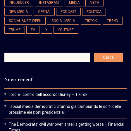
INFLUENCER
INSTAGRAM
MEDIA
META
NEW MEDIA
OPENAI
PODCAST
POLITICA
SOCIAL BUZZ WEEK
SOCIAL MEDIA
TIKTOK
TREND
TRUMP
TV
X
YOUTUBE
News recenti
I pro e i contro dell’accordo Disney – TikTok
I social media democratici stanno già cambiando le sorti delle
prossime elezioni presidenziali
The Democrats’ civil war over Israel is getting worse – Financial
Times