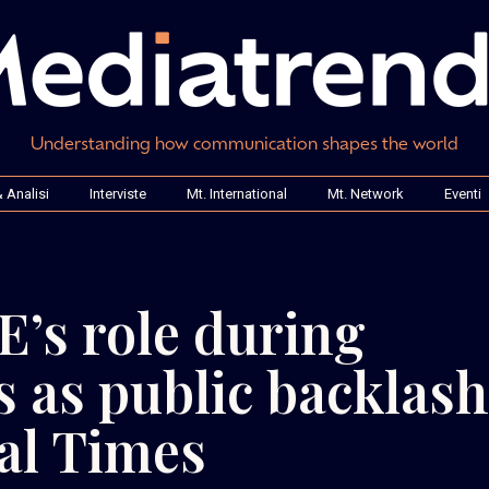
Understanding how communication shapes the world
 Analisi
Interviste
Mt. International
Mt. Network
Eventi
CE’s role during
 as public backlash
al Times