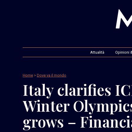
Attualità
Opinioni &
Home
>
Dove va il mondo
Italy clarifies I
Winter Olympics
grows – Financi