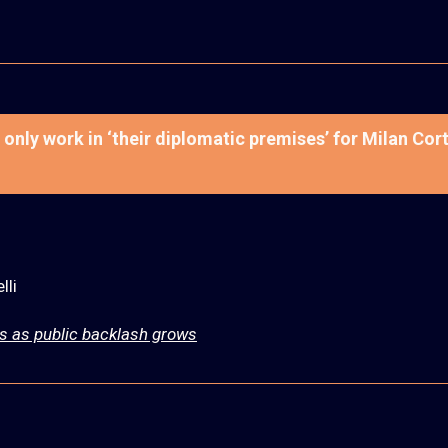
l only work in ‘their diplomatic premises’ for Milan Cor
lli
ics as public backlash grows