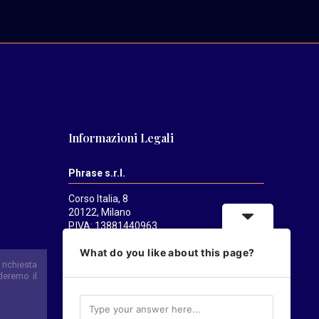
Informazioni Legali
Phrase s.r.l.
Corso Italia, 8
20122, Milano
P.IVA: 13881440963
Mediatrends
è una testata registrata
What do you like about this page?
presso il Tribunale di Milano il 21/07/2025.
Direttore responsabile:
Alessandro
Pavanati
Direttore editoriale:
Carlo Castorina