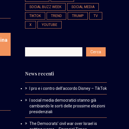
SOCIAL BUZZ WEEK
SOCIAL MEDIA
TIKTOK
TREND
TRUMP
TV
X
YOUTUBE
tina
News recenti
I pro e i contro dell’accordo Disney – TikTok
I social media democratici stanno già
cambiando le sorti delle prossime elezioni
presidenziali
The Democrats’ civil war over Israel is