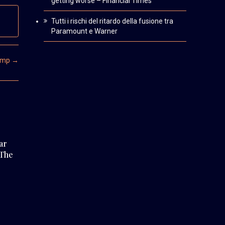
getting worse – Financial Times
Tutti i rischi del ritardo della fusione tra
Paramount e Warner
rump
→
ear
The