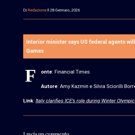
Di
Redazione
Il 28 Gennaio, 2026
Interior minister says US federal agents wil
Games
F
onte
: Financial Times
Autore
: Amy Kazmin e Silvia Sciorilli Borre
Link
:
Italy clarifies ICE’s role during Winter Olymp
Lascia un commento