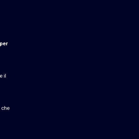
 per
 il
, che
i