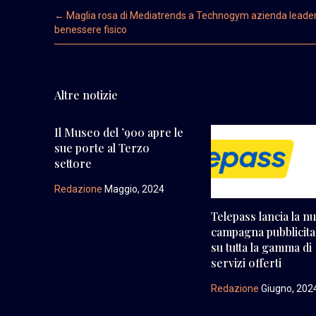
Post navigation
←
Maglia rosa di Mediatrends a Technogym azienda leader 
benessere fisico
Altre notizie
Il Museo del ’900 apre le
sue porte al Terzo
settore
Redazione
Maggio, 2024
Telepass lancia la n
campagna pubblicita
su tutta la gamma di
servizi offerti
Redazione
Giugno, 202