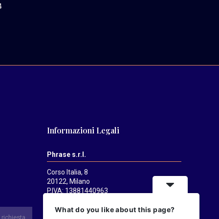
4
Informazioni Legali
Phrase s.r.l.
Corso Italia, 8
20122, Milano
P.IVA: 13881440963
Mediatrends
è una testata registrata
What do you like about this page?
presso il Tribunale di Milano il 21/07/2025.