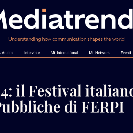
Understanding how communication shapes the world
 Analisi
Interviste
Mt. International
Mt. Network
Eventi
: il Festival italian
 Pubbliche di FERPI