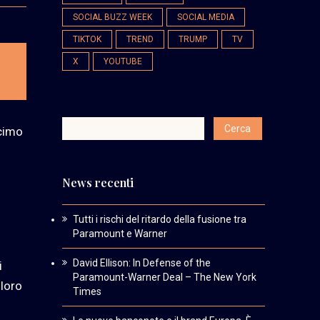
SOCIAL BUZZ WEEK
SOCIAL MEDIA
TIKTOK
TREND
TRUMP
TV
X
YOUTUBE
ecimo
News recenti
Tutti i rischi del ritardo della fusione tra
Paramount e Warner
David Ellison: In Defense of the
i
Paramount-Warner Deal – The New York
 loro
Times