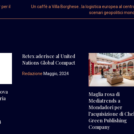
per il
Un caffè a Villa Borghese…la logistica europea al centro
scenari geopolitici mond
Retex aderisce al United
Nations Global Compact
Redazione
Maggio, 2024
uova
Maglia rosa di
ria
Mediatrends a
Mondadori per
l’acquisizione di Che
Green Publishing
4
Company