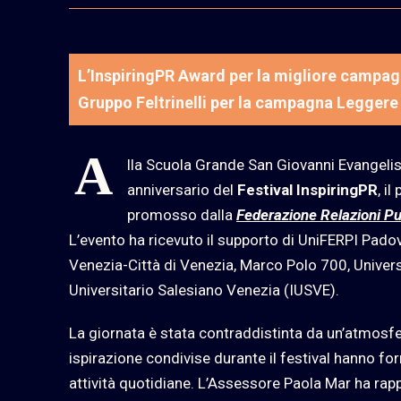
L’InspiringPR Award per la migliore campag
Gruppo Feltrinelli per la campagna Leggere
A
lla Scuola Grande San Giovanni Evangelist
anniversario del
Festival InspiringPR
, i
promosso dalla
Federazione Relazioni Pu
L’evento ha ricevuto il supporto di UniFERPI Padov
Venezia-Città di Venezia, Marco Polo 700, Univers
Universitario Salesiano Venezia (IUSVE).
La giornata è stata contraddistinta da un’atmosfer
ispirazione condivise durante il festival hanno for
attività quotidiane. L’Assessore Paola Mar ha rap