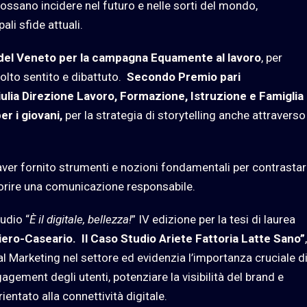
ossano incidere nel futuro e nelle sorti del mondo,
li sfide attuali.
del Veneto per la campagna Equamente al lavoro
, per
olto sentito e dibattuto.
Secondo Premio pari
lia Direzione Lavoro, Formazione, Istruzione e Famiglia
er i giovani,
per la strategia di storytelling anche attraverso
 aver fornito strumenti e nozioni fondamentali per contrastare
orire una comunicazione responsabile.
tudio “
È il digitale, bellezza!
” IV edizione per la tesi di laurea
tiero-Caseario. Il Caso Studio Ariete Fattoria Latte Sano”
l Marketing nel settore ed evidenzia l’importanza cruciale d
gagement degli utenti, potenziare la visibilità del brand e
entato alla connettività digitale.