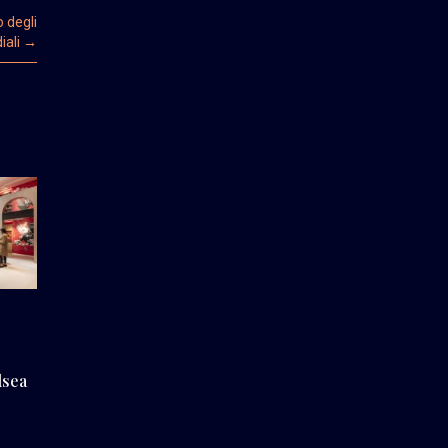
 degli
iali
→
lsea