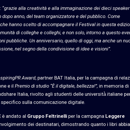
 “
grazie alla creatività e alla immaginazione dei dieci speaker
no dopo anno, del team organizzatore e del pubblico. Come
 che hanno scelto di accompagnare il Festival in questa edizio
unità di colleghe e colleghi, e non solo, intorno a questo eve
oni pubbliche. Un anniversario, quello di oggi, ma anche un nu
sione, nel segno della condivisione di idee e visioni”.
InspiringPR Award
, partner BAT Italia, per la campagna di relaz
one e il
Premio di studio “È il digitale, bellezza!”,
in memoria di
hare Italia, rivolto agli studenti delle università̀ italiane pe
s specifico sulla comunicazione digitale.
E
è andato
al
Gruppo Feltrinelli
per la campagna
Leggere
oinvolgimento dei destinatari, dimostrando quanto i libri abbi