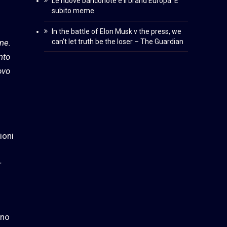
Le nuove banconote e il brand Europa. È
subito meme
In the battle of Elon Musk v the press, we
ne.
can’t let truth be the loser – The Guardian
nto
ovo
ioni
r
ano