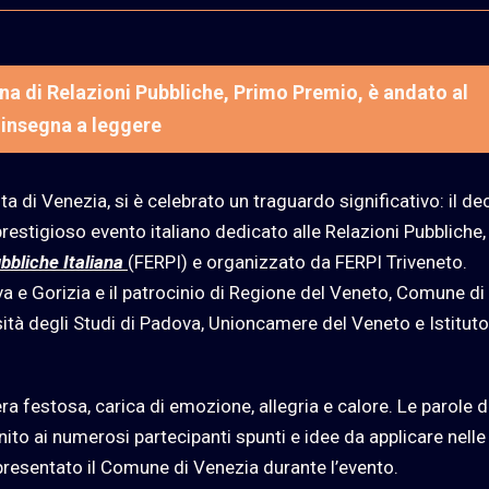
na di Relazioni Pubbliche, Primo Premio, è andato al
 insegna a leggere
a di Venezia, si è celebrato un traguardo significativo: il d
l prestigioso evento italiano dedicato alle Relazioni Pubbliche,
bbliche Italiana
(FERPI) e organizzato da FERPI Triveneto.
a e Gorizia e il patrocinio di Regione del Veneto, Comune di
ità degli Studi di Padova, Unioncamere del Veneto e Istituto
a festosa, carica di emozione, allegria e calore. Le parole d
nito ai numerosi partecipanti spunti e idee da applicare nelle
presentato il Comune di Venezia durante l’evento.