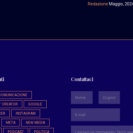
Redazione
Maggio, 202
ti
Contattaci
*
COMUNICAZIONE
T CREATOR
GOOGLE
Nome
Cognome
CER
INSTAGRAM
META
NEW MEDIA
PODCAST
POLITICA