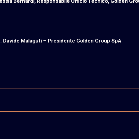
lessia Bernardi, Responsabile Ufficio Tecnico, Golden Gr
. Davide Malaguti – Presidente Golden
Group SpA