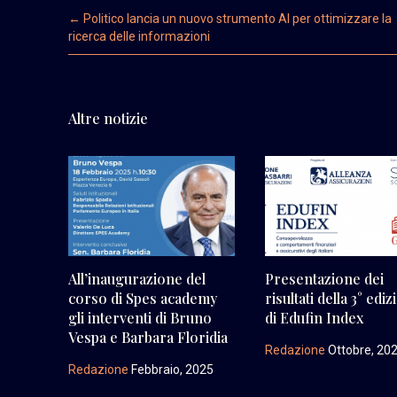
Post navigation
←
Politico lancia un nuovo strumento AI per ottimizzare la
ricerca delle informazioni
Altre notizie
All’inaugurazione del
Presentazione dei
corso di Spes academy
risultati della 3° edi
gli interventi di Bruno
di Edufin Index
Vespa e Barbara Floridia
Redazione
Ottobre, 20
Redazione
Febbraio, 2025