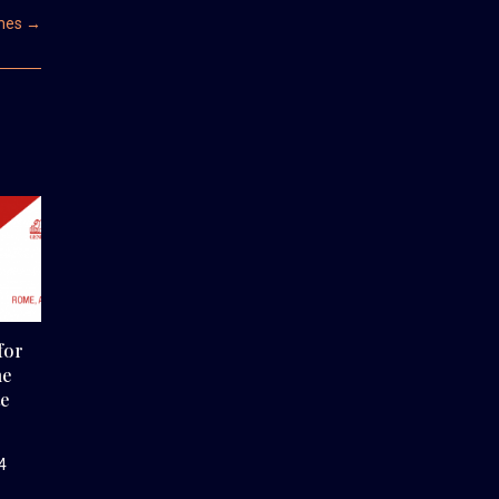
imes
→
for
he
te
4