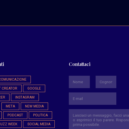
ti
Contattaci
*
COMUNICAZIONE
T CREATOR
GOOGLE
Nome
Cognome
CER
INSTAGRAM
META
NEW MEDIA
PODCAST
POLITICA
BUZZ WEEK
SOCIAL MEDIA