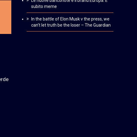
Le nuove banconote e il brand Europa. È
subito meme
In the battle of Elon Musk v the press, we
can’t let truth be the loser – The Guardian
erde