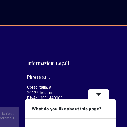
Informazioni Legali
Phrase s.r.l.
Corso Italia, 8
20122, Milano
P.IVA: 13881440963
Mediatrends
è una testata registrata
What do you like about this page?
presso il Tribunale di Milano il 21/07/2025.
Direttore responsabile:
Alessandro
Pavanati