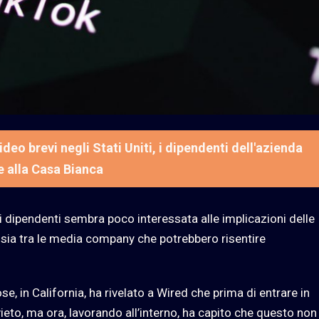
eo brevi negli Stati Uniti, i dipendenti dell'azienda
 alla Casa Bianca
i dipendenti sembra poco interessata alle implicazioni delle
 sia tra le media company che potrebbero risentire
e, in California, ha rivelato a Wired che prima di entrare in
ieto, ma ora, lavorando all’interno, ha capito che questo non 