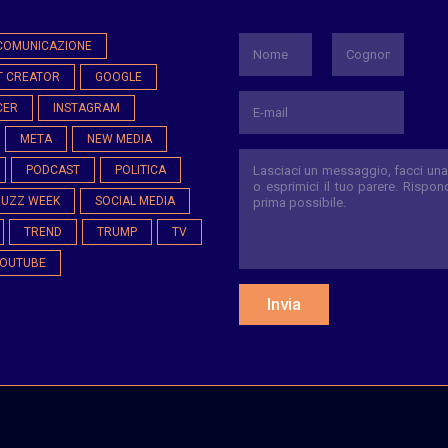
*
COMUNICAZIONE
T CREATOR
GOOGLE
Nome
Cognome
CER
INSTAGRAM
META
NEW MEDIA
PODCAST
POLITICA
BUZZ WEEK
SOCIAL MEDIA
TREND
TRUMP
TV
OUTUBE
Invia