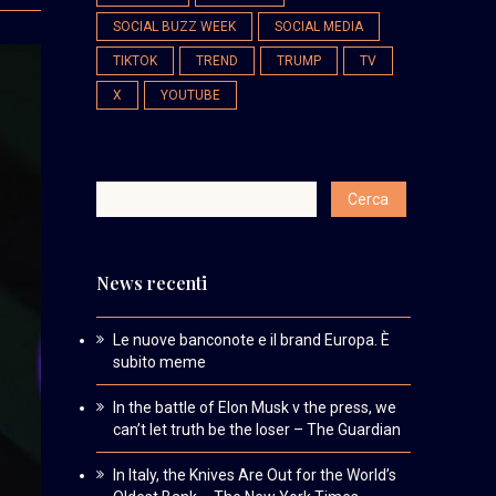
SOCIAL BUZZ WEEK
SOCIAL MEDIA
TIKTOK
TREND
TRUMP
TV
X
YOUTUBE
News recenti
Le nuove banconote e il brand Europa. È
subito meme
In the battle of Elon Musk v the press, we
can’t let truth be the loser – The Guardian
In Italy, the Knives Are Out for the World’s