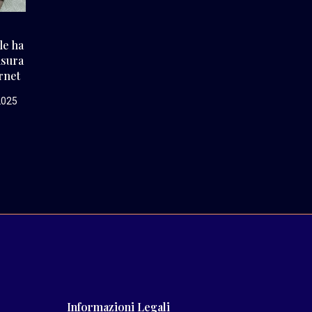
ale ha
isura
ernet
2025
Informazioni Legali