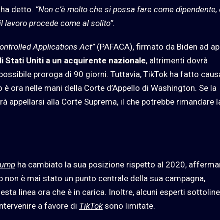
ha detto.
“Non c’è molto che si possa fare come dipendente, 
 il lavoro procede come al solito”.
ntrolled Applications Act”
(PAFACA), firmato da Biden ad apr
li Stati Uniti a un acquirente nazionale
, altrimenti dovrà
 possibile proroga di 90 giorni. Tuttavia, TikTok ha fatto caus
o è ora nelle mani della Corte d’Appello di Washington. Se la
rà appellarsi alla Corte Suprema, il che potrebbe rimandare l
rump
ha cambiato la sua posizione rispetto al 2020, afferm
pp non è mai stato un punto centrale della sua campagna,
ta linea ora che è in carica. Inoltre, alcuni esperti sottolin
intervenire a favore di
TikTok
sono limitate.