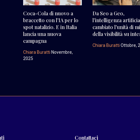
Coca-Cola di nuovo a
Da Seo a Geo,
braccetto con l’IA per lo
l’intelligenza artifici
spot natalizio. E in Italia
cambiato l’unità di m
lancia una nuova
della visibilità su int
campagna
Chiara Buratti
Ottobre, 
Chiara Buratti
Novembre,
2025
ti
Contattaci