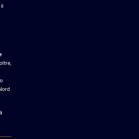
il
e
oltre,
no
 Nord
i