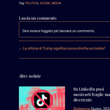
Tag:
POLITICA
,
SOCIAL MEDIA
Lascia un commento
Devi essere loggato per lasciare un commento.
Post navigation
←
La vittoria di Trump significa nuova stretta sui media?
Altre notizie
Su LinkedIn puoi
mostrarti fragile m
divertente
Redazione
Giugno, 202