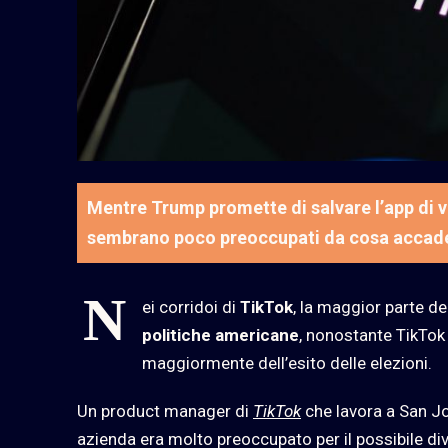
Mentre Trump promette di salvare l’app di vid
sembrano poco preoccupati da cosa accade
N
ei corridoi di
TikTok
, la maggior parte de
politiche americane
, nonostante TikTok
maggiormente dell’esito delle elezioni.
Un product manager di
TikTok
che lavora a San Jos
azienda era molto preoccupato per il possibile div