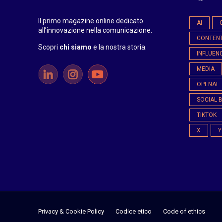
Il primo magazine online dedicato
AI
all’innovazione nella comunicazione.
CONTEN
Scopri
chi siamo
e la nostra storia
.
INFLUEN
MEDIA
OPENAI
SOCIAL 
TIKTOK
X
Y
Privacy & Cookie Policy
Codice etico
Code of ethics