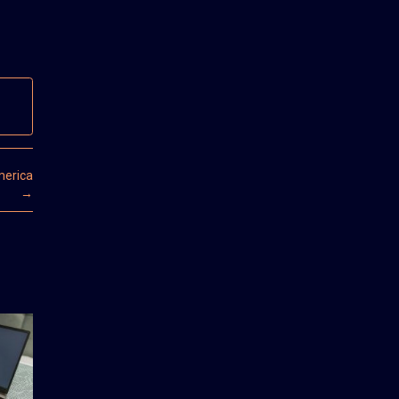
merica
→