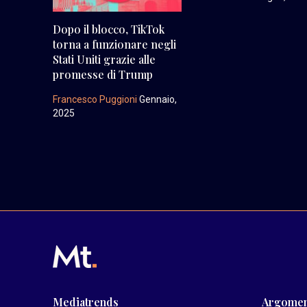
Dopo il blocco, TikTok
torna a funzionare negli
Stati Uniti grazie alle
promesse di Trump
Francesco Puggioni
Gennaio,
2025
Mediatrends
Argomen