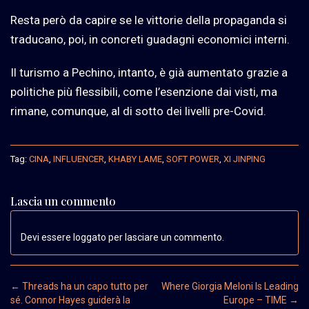
Resta però da capire se le vittorie della propaganda si
traducano, poi, in concreti guadagni economici interni.
Il turismo a Pechino, intanto, è già aumentato grazie a
politiche più flessibili, come l’esenzione dai visti, ma
rimane, comunque, al di sotto dei livelli pre-Covid.
Tag:
CINA
,
INFLUENCER
,
KHABY LAME
,
SOFT POWER
,
XI JINPING
Lascia un commento
Devi essere loggato per lasciare un commento.
Post navigation
←
Threads ha un capo tutto per
Where Giorgia Meloni Is Leading
sé. Connor Hayes guiderà la
Europe – TIME
→