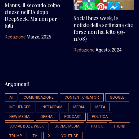
Manus, il secondo colpo
cinese nell’IA dopo
Social buzz week, le
DeepSeek. Ma non per
notizie della settimana che
tutti
forse non hai letto (05-
Redazione
Marzo, 2025
11/08)
Redazione
Agosto, 2024
Argomenti
AI
COMUNICAZIONE
CONTENT CREATOR
GOOGLE
INFLUENCER
INSTAGRAM
MEDIA
META
NEW MEDIA
OPENAI
PODCAST
POLITICA
SOCIAL BUZZ WEEK
SOCIAL MEDIA
TIKTOK
TREND
TRUMP
TV
X
YOUTUBE