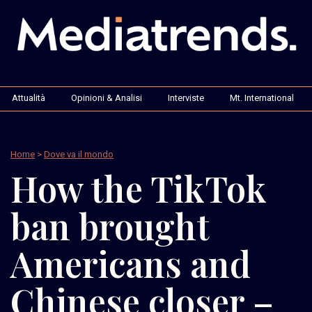
Attualità
Opinioni & Analisi
Interviste
Mt. International
Home
>
Dove va il mondo
How the TikTok
ban brought
Americans and
Chinese closer –