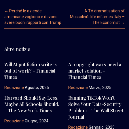
Post navigation
←
Perché le aziende
A TV dramatisation of
americane vogliono e devono
Mussolini’s life inflames Italy –
avere buoni rapporti con Trump
The Economist
→
Altre notizie
Will AI put fiction writers
AI copyright wars need a
out of work? – Financial
market solution –
Times
Financial Times
Redazione
Agosto, 2025
Redazione
Marzo, 2025
Harvard Should Say Less.
Banning TikTok Won’t
Maybe All Schools Should.
Solve Your Data-Security
– The New York Times
Problem – The Wall Street
Journal
Redazione
Giugno, 2024
Redazione
Gennaio, 2025