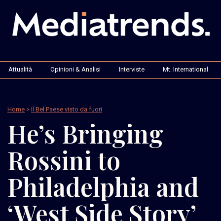
Attualità
Opinioni & Analisi
Interviste
Mt. International
Home
>
Il Bel Paese visto da fuori
He’s Bringing
Rossini to
Philadelphia and
‘West Side Story’