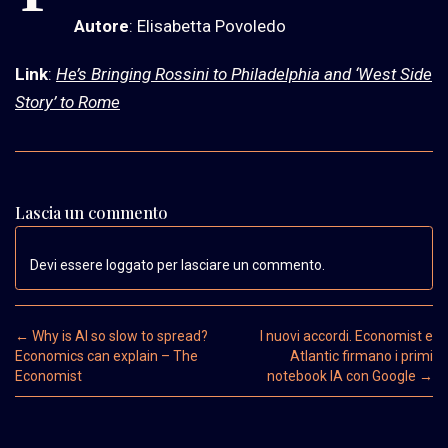
Autore
: Elisabetta Povoledo
Link
:
He’s Bringing Rossini to Philadelphia and ‘West Side
Story’ to Rome
Lascia un commento
Devi essere loggato per lasciare un commento.
Post navigation
←
Why is AI so slow to spread?
I nuovi accordi. Economist e
Economics can explain – The
Atlantic firmano i primi
Economist
notebook IA con Google
→