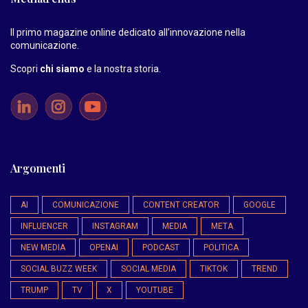
Il primo magazine online dedicato all’innovazione nella
comunicazione.
Scopri
chi siamo
e la nostra storia
.
Argomenti
AI
COMUNICAZIONE
CONTENT CREATOR
GOOGLE
INFLUENCER
INSTAGRAM
MEDIA
META
NEW MEDIA
OPENAI
PODCAST
POLITICA
SOCIAL BUZZ WEEK
SOCIAL MEDIA
TIKTOK
TREND
TRUMP
TV
X
YOUTUBE