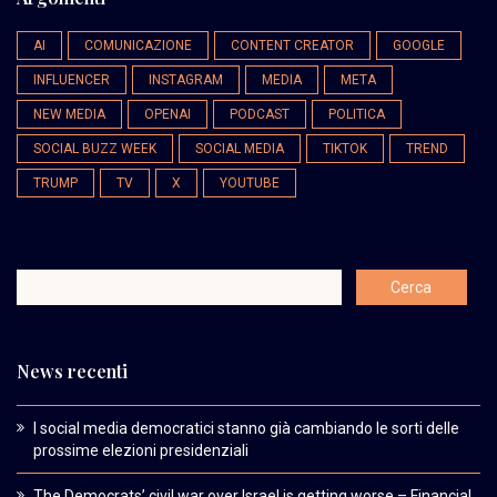
AI
COMUNICAZIONE
CONTENT CREATOR
GOOGLE
INFLUENCER
INSTAGRAM
MEDIA
META
NEW MEDIA
OPENAI
PODCAST
POLITICA
SOCIAL BUZZ WEEK
SOCIAL MEDIA
TIKTOK
TREND
TRUMP
TV
X
YOUTUBE
News recenti
I social media democratici stanno già cambiando le sorti delle
prossime elezioni presidenziali
The Democrats’ civil war over Israel is getting worse – Financial