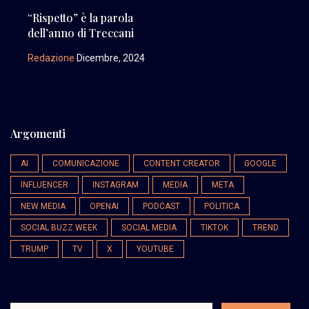
“Rispetto” è la parola
dell’anno di Treccani
Redazione
Dicembre, 2024
Argomenti
AI
COMUNICAZIONE
CONTENT CREATOR
GOOGLE
INFLUENCER
INSTAGRAM
MEDIA
META
NEW MEDIA
OPENAI
PODCAST
POLITICA
SOCIAL BUZZ WEEK
SOCIAL MEDIA
TIKTOK
TREND
TRUMP
TV
X
YOUTUBE