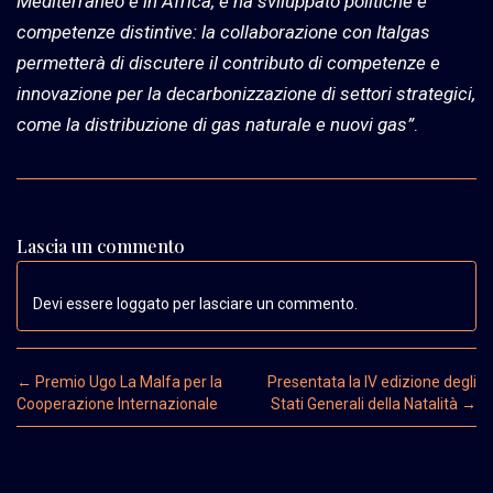
Mediterraneo e in Africa, e ha sviluppato politiche e
competenze distintive: la collaborazione con Italgas
permetterà di discutere il contributo di competenze e
innovazione per la decarbonizzazione di settori strategici,
come la distribuzione di gas naturale e nuovi gas”
.
Lascia un commento
Devi essere loggato per lasciare un commento.
Post navigation
←
Premio Ugo La Malfa per la
Presentata la IV edizione degli
Cooperazione Internazionale
Stati Generali della Natalità
→