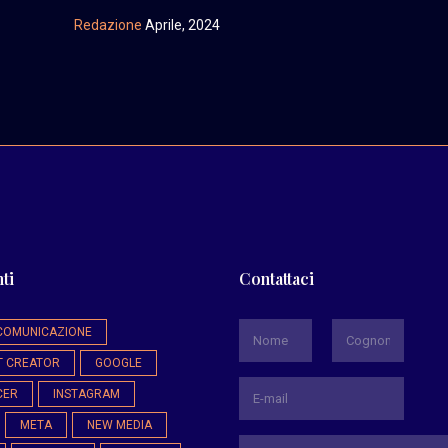
Redazione
Aprile, 2024
ti
Contattaci
*
COMUNICAZIONE
T CREATOR
GOOGLE
Nome
Cognome
CER
INSTAGRAM
META
NEW MEDIA