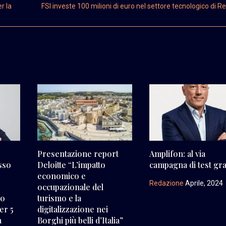
r la
FSI investe 100 milioni di euro nel settore tecnologico di R
Presentazione report
Amplifon: al via
sso
Deloitte “L’impatto
campagna di test grat
economico e
Redazione
Aprile, 2024
occupazionale del
do
turismo e la
er 5
digitalizzazione nei
a
Borghi più belli d’Italia”