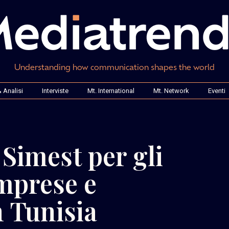
Understanding how communication shapes the world
 Analisi
Interviste
Mt. International
Mt. Network
Eventi
Simest per gli
imprese e
n Tunisia