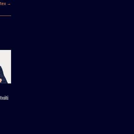
etex
→
uiti