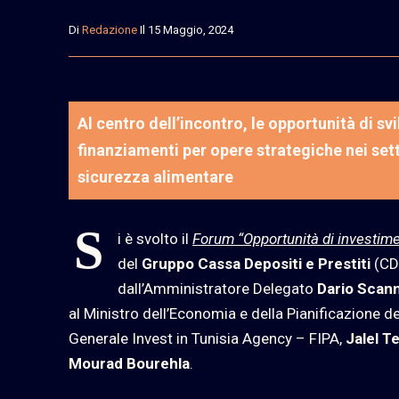
Di
Redazione
Il 15 Maggio, 2024
Al centro dell’incontro, le opportunità di sv
finanziamenti per opere strategiche nei set
sicurezza alimentare
S
i è svolto il
Forum “Opportunità di investime
del
Gruppo Cassa Depositi e Prestiti
(CDP
dall’Amministratore Delegato
Dario Scan
al Ministro dell’Economia e della Pianificazione de
Generale Invest in Tunisia Agency – FIPA,
Jalel T
Mourad Bourehla
.