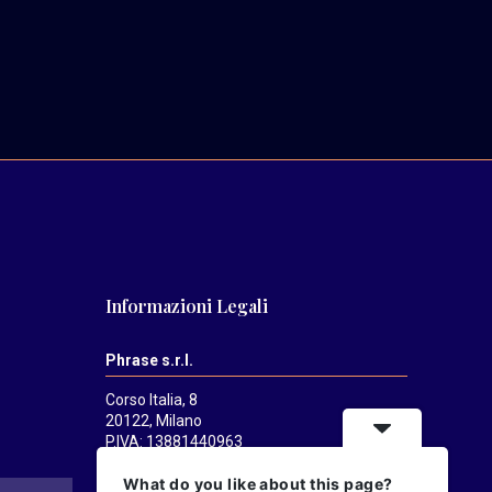
Informazioni Legali
Phrase s.r.l.
Corso Italia, 8
20122, Milano
P.IVA: 13881440963
Mediatrends
è una testata registrata
What do you like about this page?