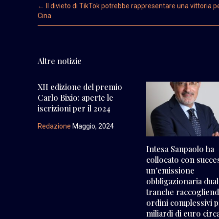
Post navigation
←
Il divieto di TikTok potrebbe rappresentare una vittoria pe
Cina
Altre notizie
XII edizione del premio
Carlo Bixio: aperte le
iscrizioni per il 2024
Redazione
Maggio, 2024
Intesa Sanpaolo ha
collocato con succe
un’emissione
obbligazionaria dual
tranche raccoglien
ordini complessivi p
miliardi di euro circ