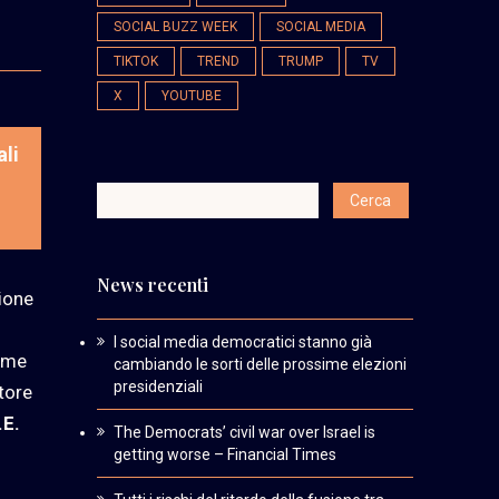
SOCIAL BUZZ WEEK
SOCIAL MEDIA
TIKTOK
TREND
TRUMP
TV
X
YOUTUBE
ali
News recenti
zione
I social media democratici stanno già
eme
cambiando le sorti delle prossime elezioni
presidenziali
ttore
.E.
The Democrats’ civil war over Israel is
getting worse – Financial Times