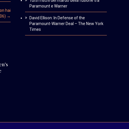
Tutti i rischi del ritardo della fusione tra
Paramount e Warner
on hai
/06)
→
David Ellison: In Defense of the
Paramount-Warner Deal – The New York
Times
en’s
e