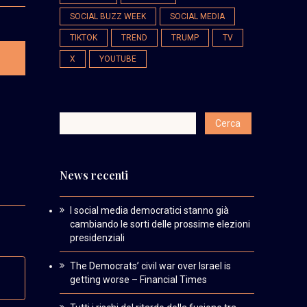
SOCIAL BUZZ WEEK
SOCIAL MEDIA
TIKTOK
TREND
TRUMP
TV
X
YOUTUBE
News recenti
I social media democratici stanno già
cambiando le sorti delle prossime elezioni
presidenziali
The Democrats’ civil war over Israel is
getting worse – Financial Times