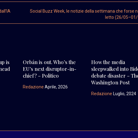
all’IA
Social Buzz Week, le notizie della settimana che forse n
letto (26/05–01
mp is
Orbán is out. Who’s the
How the media
 head
EU’s next disruptor-in-
sleepwalked into Bid
chief? – Politico
debate disaster – Th
Washington Post
Redazione
Aprile, 2026
Redazione
Luglio, 2024