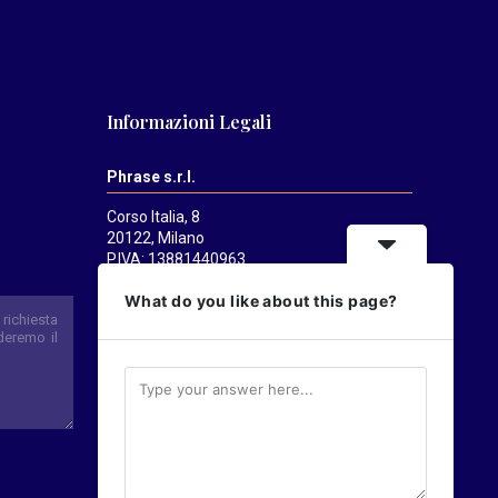
Informazioni Legali
Phrase s.r.l.
Corso Italia, 8
20122, Milano
P.IVA: 13881440963
Mediatrends
è una testata registrata
What do you like about this page?
presso il Tribunale di Milano il 21/07/2025.
Direttore responsabile:
Alessandro
Pavanati
Direttore editoriale:
Carlo Castorina