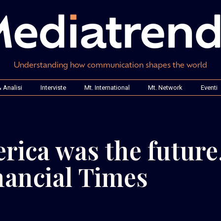
Understanding how communication shapes the world
 Analisi
Interviste
Mt. International
Mt. Network
Eventi
rica was the future
nancial Times