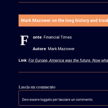
Mark Mazower on the long history and troubl
F
onte
: Financial Times
Autore
: Mark Mazower
Link
:
For Europe, America was the future. Now wha
Lascia un commento
Devi essere loggato per lasciare un commento.