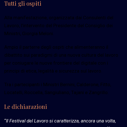
Tutti gli ospiti
Alla manifestazione, organizzata dai Consulenti del
Lavoro, l’intervento del Presidente del Consiglio dei
Ministri, Giorgia Meloni.
Ampio il parterre degli ospiti che alimenteranno il
dibattito sui paradigmi di una nuova cultura del lavoro
per coniugare le nuove frontiere del digitale con i
principi di etica, legalità e sicurezza sul lavoro.
Tra i partecipanti i Ministri Bernini, Calderone, Fitto,
Locatelli, Roccella, Sangiuliano, Tajani e Zangrillo.
Le dichiarazioni
“
Il Festival del Lavoro si caratterizza, ancora una volta,