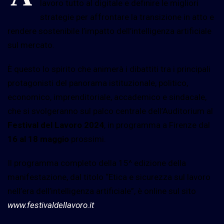
lavoro tutto al digitale e definire le migliori
strategie per affrontare la transizione in atto e
rendere sostenibile l’impatto dell’intelligenza artificiale
sul mercato.
È questo lo spirito che animerà i dibattiti tra i principali
protagonisti del panorama istituzionale, politico,
economico, imprenditoriale, accademico e sindacale,
che si svolgeranno sul palco centrale dell’Auditorium al
Festival del Lavoro 2024
, in programma a Firenze dal
16 al 18 maggio
prossimi.
Il programma completo della 15^ edizione della
manifestazione, dal titolo “Etica e sicurezza sul lavoro
nell’era dell’intelligenza artificiale”, è online sul sito
www.festivaldellavoro.it
.