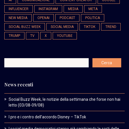
AI
COMUNICAZIONE
CONTENT CREATOR
GOOGLE
INFLUENCER
INSTAGRAM
MEDIA
META
NEW MEDIA
OPENAI
PODCAST
POLITICA
SOCIAL BUZZ WEEK
SOCIAL MEDIA
TIKTOK
TREND
TRUMP
TV
X
YOUTUBE
News recenti
Social Buzz Week, le notizie della settimana che forse non hai
letto (03/08-09/08)
I pro e i contro dell’accordo Disney – TikTok
I social media democratici stanno già cambiando le sorti delle