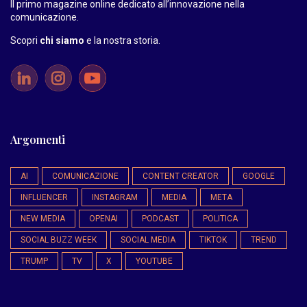
Il primo magazine online dedicato all’innovazione nella
comunicazione.
Scopri
chi siamo
e la nostra storia
.
Argomenti
AI
COMUNICAZIONE
CONTENT CREATOR
GOOGLE
INFLUENCER
INSTAGRAM
MEDIA
META
NEW MEDIA
OPENAI
PODCAST
POLITICA
SOCIAL BUZZ WEEK
SOCIAL MEDIA
TIKTOK
TREND
TRUMP
TV
X
YOUTUBE