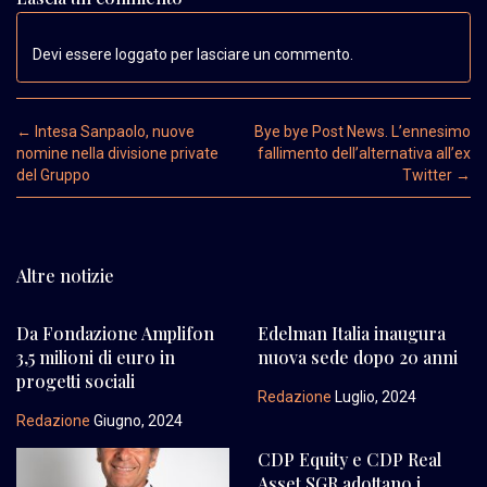
Devi essere loggato per lasciare un commento.
Post navigation
←
Intesa Sanpaolo, nuove
Bye bye Post News. L’ennesimo
nomine nella divisione private
fallimento dell’alternativa all’ex
del Gruppo
Twitter
→
Altre notizie
Da Fondazione Amplifon
Edelman Italia inaugura
3,5 milioni di euro in
nuova sede dopo 20 anni
progetti sociali
Redazione
Luglio, 2024
Redazione
Giugno, 2024
CDP Equity e CDP Real
Asset SGR adottano i