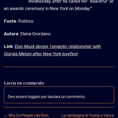
Wednesday, after he called her “beautiful” at
an awards ceremony in New York on Monday”
.
Fonte
: Politico
Autore
: Elena Giordano
Link
:
Elon Musk denies ‘romantic relationship’ with
Giorgia Meloni after New York lovefest
Lascia un commento
Devi essere loggato per lasciare un commento.
Post navigation
←
Why Do People Like Elon
La campagna di Trump e Vance