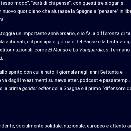
 stesso modo”, “sarà di chi pensa”: con
questi tre slogan
si
n nuovo quotidiano che aiutasse la Spagna a “pensare” in libe
ra.
steggia un importante anniversario, e lo fa, a differenza di ta
a abbonati, è il principale giornale del Paese e la testata dig
petitor nazionali, come
El Mundo
e
La Vanguardia
,
si fermano
i.
llo spirito con cui è nato il giornale negli anni Settanta e
e va dagli investimenti su newsletter, podcast e passatempi,
me la prima
gender editor
della Spagna e il primo “difensore d
ndente, socialmente solidale, nazionale, europeo e attento ai