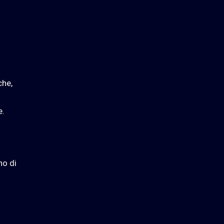
che,
e.
no di