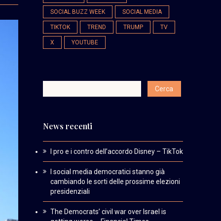
SOCIAL BUZZ WEEK
SOCIAL MEDIA
TIKTOK
TREND
TRUMP
TV
X
YOUTUBE
News recenti
I pro e i contro dell’accordo Disney – TikTok
I social media democratici stanno già
cambiando le sorti delle prossime elezioni
presidenziali
The Democrats’ civil war over Israel is