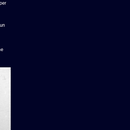
per
 un
ne