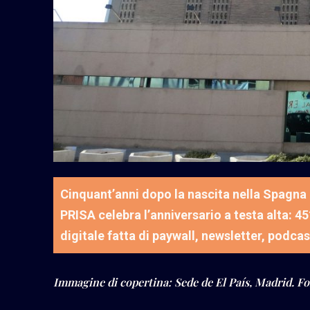
Cinquant’anni dopo la nascita nella Spagna 
PRISA celebra l’anniversario a testa alta: 4
digitale fatta di paywall, newsletter, podcas
Immagine di copertina: Sede de El País, Madrid.