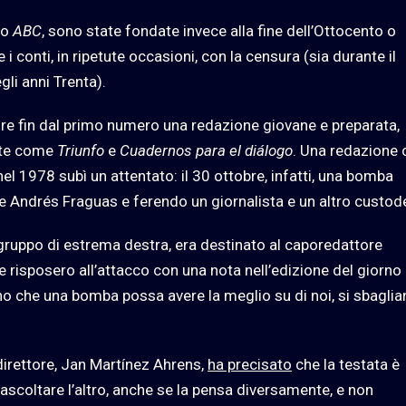
o
ABC
, sono state fondate invece alla fine dell’Ottocento o
i conti, in ripetute occasioni, con la censura (sia durante il
gli anni Trenta).
nire fin dal primo numero una redazione giovane e preparata,
iste come
Triunfo
e
Cuadernos para el diálogo
. Una redazione 
el 1978 subì un attentato: il 30 ottobre, infatti, una bomba
e Andrés Fraguas e ferendo un giornalista e un altro custod
 gruppo di estrema destra, era destinato al caporedattore
e risposero all’attacco con una nota nell’edizione del giorno
dono che una bomba possa avere la meglio su di noi, si sbaglia
e direttore, Jan Martínez Ahrens,
ha precisato
che la testata è
ascoltare l’altro, anche se la pensa diversamente, e non