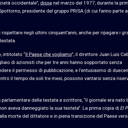
ietà occidentale”,
disse
nel marzo del 1977, durante la pri
 Spottorno, presidente del gruppo PRISA (di cui fanno parte 
 rispettare negli ultimi cinquant’anni, anche per ripagare i gr
 testata.
intitolato “
Il Paese che vogliamo
”, il direttore Juan Luis Ce
liaio di azionisti che per tre anni hanno sopportato senza
ncedere il permesso di pubblicazione, e l’entusiasmo di duece
tro il tempo da soli tre mesi, possono vantarsi senza riserv
arlamentare della testata e scrittore, “il giornale era nato l
 non aveva danneggiato la sua testata”. La prima copia di
El 
alla morte del dittatore e in piena transizione del Paese vers