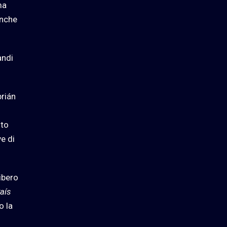
ma
anche
andi
brián
nto
e di
ibero
País
o la