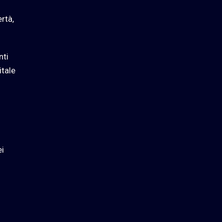
rtà,
nti
itale
ei