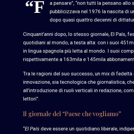
“F
a pensare”, “non tutti la pensano allo
pubblicizzava nel 1976 la nascita di u
dopo quasi quattro decenni di dittatu
Cinquant’anni dopo, lo stesso giornale,
El País
, fe
quotidiani al mondo, a testa alta: con i suoi 451mil
in lingua spagnola più letta al mondo. I suoi com
rispettivamente a 163mila e 145mila abbonament
Tra le ragioni del suo successo, un mix di fedeltà a
innovazione, sia tecnologica che giornalistica, ch
all’introduzione di ruoli verticali in redazione, co
lettori”.
Il giornale del “Paese che vogliamo”
“
El País
deve essere un quotidiano liberale, indipe