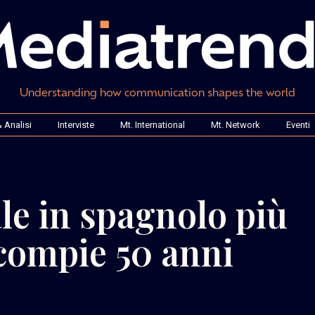
Understanding how communication shapes the world
 Analisi
Interviste
Mt. International
Mt. Network
Eventi
ale in spagnolo più
 compie 50 anni