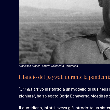
Francisco Franco. Fonte: Wikimedia Commons
Il lancio del paywall durante la pandemi
“
El País
arrivò in ritardo a un modello di business
pioniere”,
ha spiegato
Borja Echevarría, vicedire
Il quotidiano, infatti, aveva già introdotto un sis