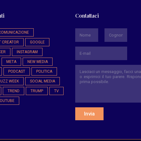
ti
Contattaci
*
COMUNICAZIONE
T CREATOR
GOOGLE
Nome
Cognome
CER
INSTAGRAM
META
NEW MEDIA
PODCAST
POLITICA
BUZZ WEEK
SOCIAL MEDIA
TREND
TRUMP
TV
OUTUBE
Invia