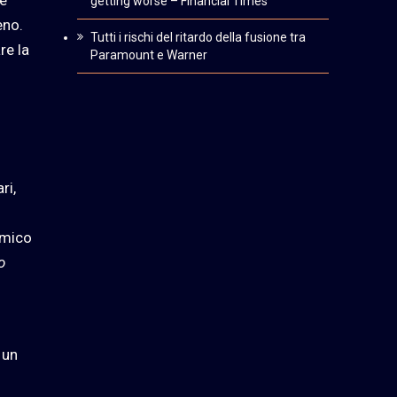
getting worse – Financial Times
eno.
Tutti i rischi del ritardo della fusione tra
re la
Paramount e Warner
ri,
omico
o
 un