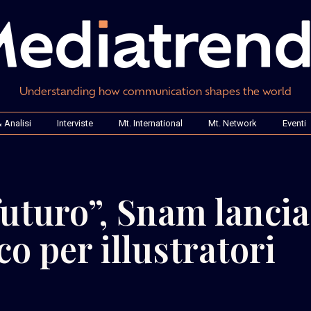
Understanding how communication shapes the world
 Analisi
Interviste
Mt. International
Mt. Network
Eventi
futuro”, Snam lancia
ico per illustratori