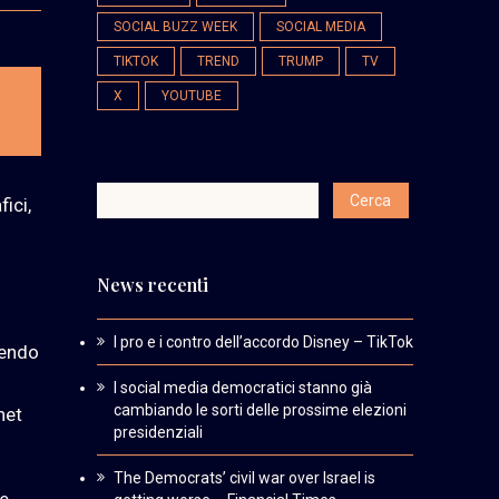
SOCIAL BUZZ WEEK
SOCIAL MEDIA
TIKTOK
TREND
TRUMP
TV
X
YOUTUBE
fici,
News recenti
I pro e i contro dell’accordo Disney – TikTok
uendo
I social media democratici stanno già
cambiando le sorti delle prossime elezioni
net
presidenziali
The Democrats’ civil war over Israel is
te