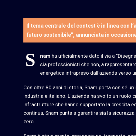
Il tema centrale del contest è in linea con 
futuro sostenibile”, annunciata in occasion
S
nam
ha ufficialmente dato il via a “Disegnan
sia professionisti che non, a rappresentare 
energetica intrapreso dall’azienda verso un
Con oltre 80 anni di storia, Snam porta con sé un’
industriale italiano. L’azienda ha svolto un ruolo 
infrastrutture che hanno supportato la crescita e
continua, Snam punta a garantire sia la sicurezza 
zero.
Snam è attualmente impegnata nel trasporto, cons