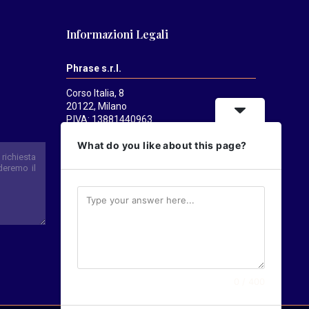
Informazioni Legali
Phrase s.r.l.
Corso Italia, 8
20122, Milano
P.IVA: 13881440963
Mediatrends
è una testata registrata
What do you like about this page?
presso il Tribunale di Milano il 21/07/2025.
Direttore responsabile:
Alessandro
Pavanati
Direttore editoriale:
Carlo Castorina
0 / 400