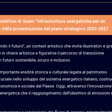
l’ambition di Snam “Infrastrutture energetiche per un
e della presentazione del piano strategico 2023-2027
do il futuro”, un contest artistico che invita illustratori e gra
in chiave artistica e figurativa il percorso di transizione
 futuro sostenibile, sicuro e inclusivo.
importante eredità storica e culturale legata al patrimonio
cruciale nello sviluppo del sistema energetico italiano, costr
conomica e sociale del Paese. Oggi, attraverso l’innovazione
energetica che il raggiungimento dell’obiettivo di emissioni 
ervazione e regolazione dei flussi di energia, principalmen