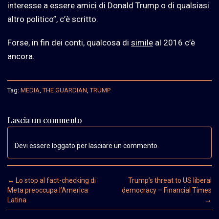
interesse a essere amici di Donald Trump o di qualsiasi
altro politico”, c’è scritto.
Forse, in fin dei conti, qualcosa di
simile
al 2016 c’è
ancora.
Tag:
MEDIA
,
THE GUARDIAN
,
TRUMP
Lascia un commento
Devi essere loggato per lasciare un commento.
Post navigation
←
Lo stop al fact-checking di
Trump’s threat to US liberal
Meta preoccupa l’America
democracy – Financial Times
Latina
→