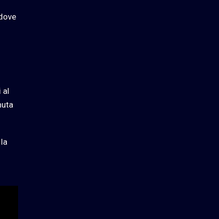
 dove
 al
nuta
 la