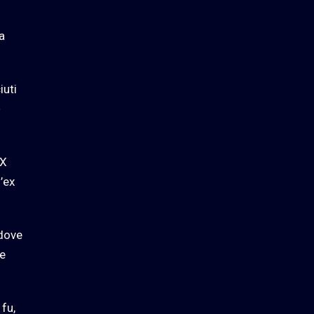
a
iuti
e
 X
’ex
 dove
re
 fu,