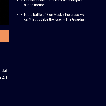
Le nuove banconote e il brand Europa. È
subito meme
In the battle of Elon Musk v the press, we
can’t let truth be the loser – The Guardian
ù
 del
22. I