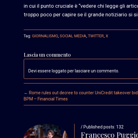
in cui il punto cruciale è “vedere chi legge gli artic
troppo poco per capire se il grande notiziario si s
Tag:
GIORNALISMO
,
SOCIAL MEDIA
,
TWITTER
,
X
Lascia un commento
Devi essere loggato per lasciare un commento.
Post navigation
←
Rome rules out decree to counter UniCredit takeover bid
BPM – Financial Times
/ Published posts: 132
Francesco Puggi