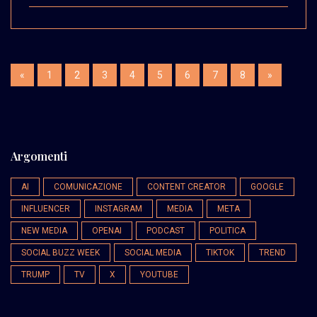
«
1
2
3
4
5
6
7
8
»
Argomenti
AI
COMUNICAZIONE
CONTENT CREATOR
GOOGLE
INFLUENCER
INSTAGRAM
MEDIA
META
NEW MEDIA
OPENAI
PODCAST
POLITICA
SOCIAL BUZZ WEEK
SOCIAL MEDIA
TIKTOK
TREND
TRUMP
TV
X
YOUTUBE