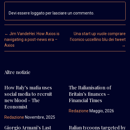
Devi essere loggato per lasciare un commento.
Post navigation
←
Jim VandeHei: How Axios is
Una start up vuole comprare
navigating a post-news era –
l’iconico uccellino blu dei tweet
Axios
→
Altre notizie
How Italy’s mafia uses
The Italianisation of
social media to recruit
Britain’s finances –
new blood – The
Financial Times
Economist
Redazione
Maggio, 2026
Redazione
Novembre, 2025
Giorgio Armani’s Last
Italian tycoons targeted by