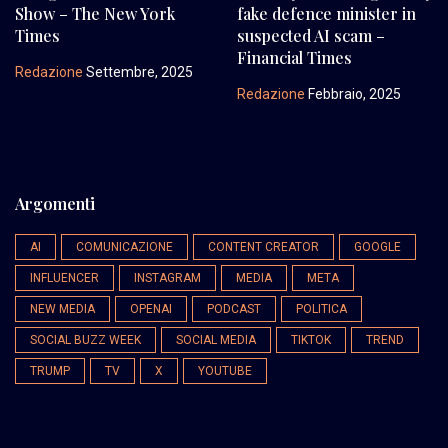
Show – The New York
fake defence minister in
Times
suspected AI scam –
Financial Times
Redazione
Settembre, 2025
Redazione
Febbraio, 2025
Argomenti
AI
COMUNICAZIONE
CONTENT CREATOR
GOOGLE
INFLUENCER
INSTAGRAM
MEDIA
META
NEW MEDIA
OPENAI
PODCAST
POLITICA
SOCIAL BUZZ WEEK
SOCIAL MEDIA
TIKTOK
TREND
TRUMP
TV
X
YOUTUBE