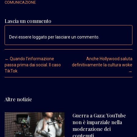
COMUNICAZIONE
Lascia un commento
Devi essere loggato per lasciare un commento.
Post navigation
←
Quando l’informazione
Anche Hollywood saluta
passa prima dai social. Il caso
definitivamente la cultura woke
TikTok
→
Altre notizie
Guerra a Gaza: YouTube
non è imparziale nella
moderazione dei
contenuti