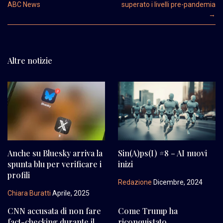
ABC News
superato i livelli pre-pandemia
→
Altre notizie
Anche su Bluesky arriva la
Sin(A)ps(I) #8 – AI nuovi
spunta blu per verificare i
inizi
profili
Redazione
Dicembre, 2024
Chiara Buratti
Aprile, 2025
CNN accusata di non fare
Come Trump ha
fact-checking durante il
riconquistato