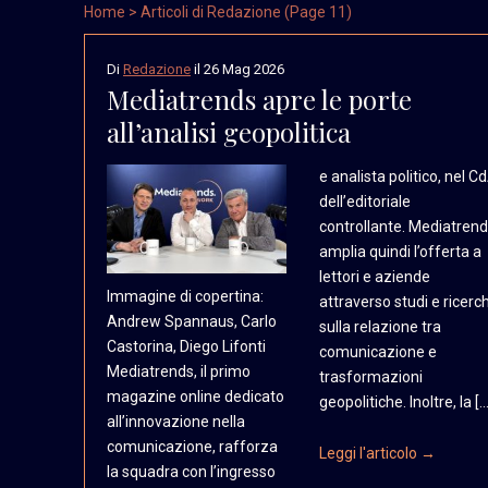
Home
> Articoli di Redazione (Page 11)
Di
Redazione
il
26 Mag 2026
Mediatrends apre le porte
all’analisi geopolitica
e analista politico, nel C
dell’editoriale
controllante. Mediatren
amplia quindi l’offerta a
lettori e aziende
Immagine di copertina:
attraverso studi e ricerc
Andrew Spannaus, Carlo
sulla relazione tra
Castorina, Diego Lifonti
comunicazione e
Mediatrends, il primo
trasformazioni
magazine online dedicato
geopolitiche. Inoltre, la […
all’innovazione nella
comunicazione, rafforza
Leggi l'articolo →
la squadra con l’ingresso