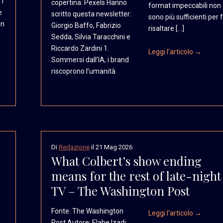
 i
copertina:
Pexels Hanno
format impeccabili non
e
scritto questa
newsletter:
sono più sufficienti per 
un
Giorgio Baffo,
Fabrizio
risaltare […]
Sedda, Silvia
Taracchini e
Riccardo
Zardini 1.
Leggi l'articolo →
Sommersi dall’IA,
i brand
riscoprono l’umanità
Di
Redazione
il
21 Mag 2026
What Colbert’s show ending
means for the rest of late-night
TV – The Washington Post
Fonte: The Washington
Leggi l'articolo →
Post Autore: Elahe Izadi