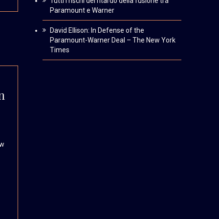
Tutti i rischi del ritardo della fusione tra
Paramount e Warner
David Ellison: In Defense of the
Paramount-Warner Deal – The New York
Times
n
ow