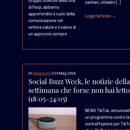
Gruppo Scienze della
Vita
sanitari, cittadini […]
di Ferpi, abbiamo
approfondito il ruolo
della
Leggi l'articolo →
comunicazione nel
settore salute e il valore
di
un approccio sempre
Di
Redazione
il
24 Mag 2026
Social Buzz Week, le notizie della
settimana che forse non hai letto
(18/05-24/05)
NEWS TikTok, annunciat
un programma contro la
contraffazione per TikT