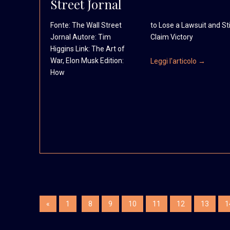
Street Jornal
Fonte: The Wall Street
to Lose a Lawsuit and Sti
Jornal Autore: Tim
Claim Victory
Higgins
Link: The Art of
War,
Elon Musk Edition:
Leggi l'articolo →
How
«
1
8
9
10
11
12
13
1