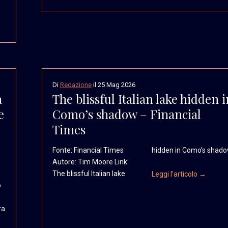
Di
Redazione
il
25 Mag 2026
a
The blissful Italian lake hidden i
e
Como’s shadow – Financial
Times
Fonte: Financial Times
hidden in Como’s shad
Autore: Tim Moore Link:
The blissful Italian lake
Leggi l'articolo →
o
ra