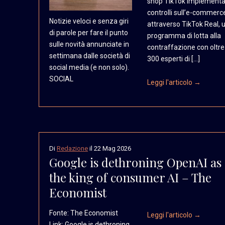
shop TikTok implementa
controlli sull’e-commerc
Notizie veloci e senza
giri
attraverso TikTok Real, 
di parole per fare
il punto
programma di lotta alla
sulle novità
annunciate in
contraffazione con oltre
settimana
dalle società di
300 esperti di […]
social
media (e non solo).
SOCIAL
Leggi l'articolo →
Di
Redazione
il
22 Mag 2026
Google is dethroning OpenAI as
the king of consumer AI – The
Economist
Fonte: The Economist
Leggi l'articolo →
Link: Google is dethroning