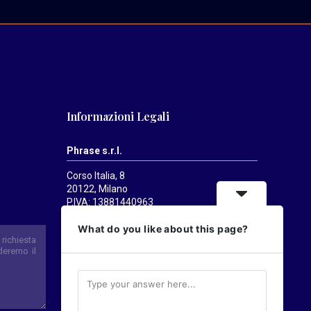
Informazioni Legali
Phrase s.r.l.
Corso Italia, 8
20122, Milano
P.IVA: 13881440963
Mediatrends
è una testata registrata
What do you like about this page?
presso il Tribunale di Milano il 21/07/2025.
Direttore responsabile:
Alessandro
Pavanati
Direttore editoriale:
Carlo Castorina