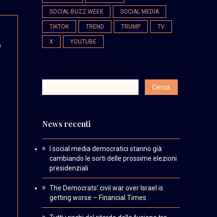
SOCIAL BUZZ WEEK
SOCIAL MEDIA
TIKTOK
TREND
TRUMP
TV
o
X
YOUTUBE
News recenti
I social media democratici stanno già
cambiando le sorti delle prossime elezioni
presidenziali
The Democrats’ civil war over Israel is
getting worse – Financial Times