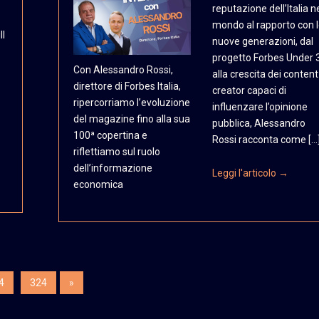
reputazione dell’Italia n
mondo al rapporto con 
ll
nuove generazioni, dal
progetto Forbes Under 
Con Alessandro Rossi,
alla crescita dei content
direttore
di Forbes Italia,
creator capaci di
ripercorriamo
l’evoluzione
influenzare l’opinione
del magazine
fino alla sua
pubblica, Alessandro
100ª copertina
e
Rossi racconta come […
riflettiamo sul ruolo
dell’informazione
Leggi l'articolo →
economica
4
324
»