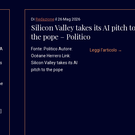
Di
Redazione
il
26 Mag 2026
Silicon Valley takes its AI pitch t
the pope – Politico
dA
Fonte: Politico Autore:
Leggi l'articolo →
Océane Herrero Link:
ds
Silicon Valley takes its AI
pitch to the pope
he
]